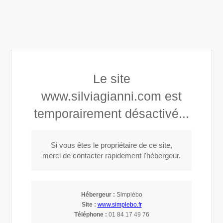
Silvia Gianni
Le site
Architecture d'intérieur Paysagisme à Choisy-le-Roi
www.silviagianni.com est
temporairement désactivé...
Si vous êtes le propriétaire de ce site,
merci de contacter rapidement l'hébergeur.
Aménagement intérieur à Orly (94310)
Hébergeur :
Simplébo
Site :
www.simplebo.fr
Téléphone :
01 84 17 49 76