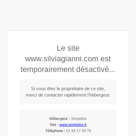
Silvia Gianni
Le site
Architecture d'intérieur Paysagisme à Choisy-le-Roi
www.silviagianni.com est
temporairement désactivé...
Si vous êtes le propriétaire de ce site,
merci de contacter rapidement l'hébergeur.
Décoration intérieure à Choisy-le-Roi (94600)
Hébergeur :
Simplébo
Site :
www.simplebo.fr
Téléphone :
01 84 17 49 76