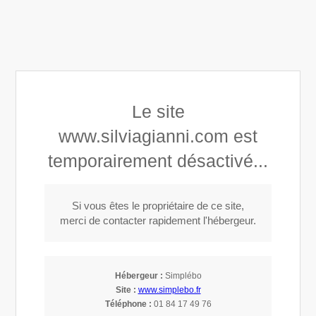
Silvia Gianni
Le site
Architecture d'intérieur Paysagisme à Choisy-le-Roi
www.silviagianni.com est
temporairement désactivé...
Si vous êtes le propriétaire de ce site,
merci de contacter rapidement l'hébergeur.
Mentions légales
Hébergeur :
Simplébo
Site :
www.simplebo.fr
Téléphone :
01 84 17 49 76