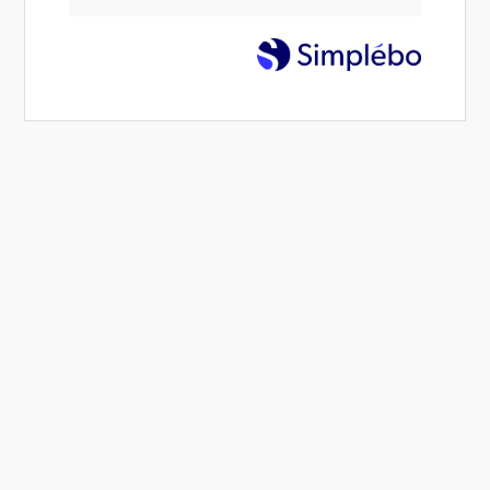
Conformément aux dispositions des articles 6-III et 19 de la
Loi n° 2004-575 du 21 juin 2004 pour la Confiance dans
l'économie numérique, dite L.C.E.N., nous portons à la
connaissance des utilisateurs et visiteurs du site www.silvia-
gianni-oanvfa.simplebo.net les informations suivantes :
1. Informations légales
1.1. Editeur du Site
Nom :
Silvia Gianni
Adresse :
57 Quai Pompadour
Code postal :
94600
Ville :
Choisy le Roi
Tél. :
0615560802