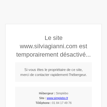
Silvia Gianni
Le site
Architecture d'intérieur Paysagisme à Choisy-le-Roi
www.silviagianni.com est
temporairement désactivé...
Si vous êtes le propriétaire de ce site,
merci de contacter rapidement l'hébergeur.
Architecture d'intérieur à Villeneuve-le-Roi
Hébergeur :
Simplébo
Site :
www.simplebo.fr
(94290)
Téléphone :
01 84 17 49 76